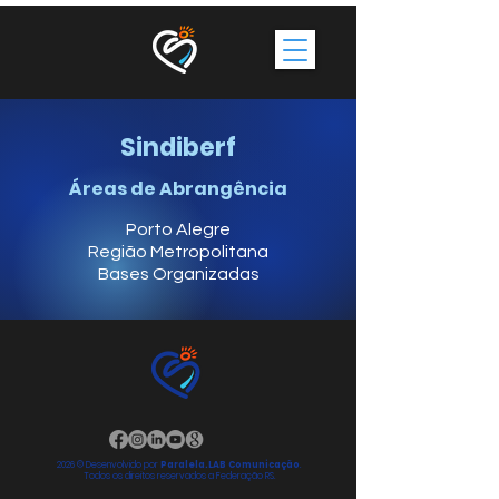
Sindiberf
Áreas de Abrangência
Porto Alegre
Região Metropolitana
Bases Organizadas
2026 © Desenvolvido por
Paralela.LAB Comunicação
.
Todos os direitos reservados a Federação RS.