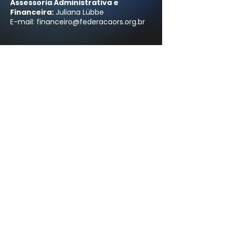
Assessoria Administrativa e
Financeira:
Juliana Lübbe
E-mail:
financeiro@federacaors.org.br