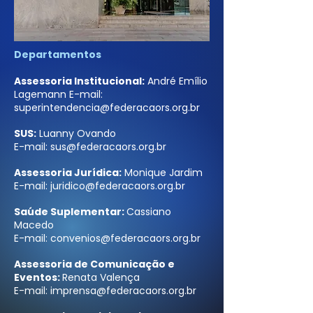
Departamentos
Assessoria Institucional:
André Emílio
Lagemann E-mail:
superintendencia@federacaors.org.br
SUS:
Luanny Ovando
E-mail:
sus@federacaors.org.br
Assessoria Jurídica:
Monique Jardim
E-mail:
juridico@federacaors.org.br
Saúde Suplementar:
Cassiano
Macedo
E-mail:
convenios@federacaors.org.br
Assessoria de Comunicação e
Eventos:
Renata Valença
E-mail:
imprensa@federacaors.org.br